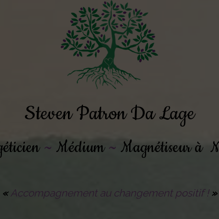
Steven Patron Da Lage
géticien
~
Médium
~
Magnétiseur à N
«
Accompagnement au changement positif !
»