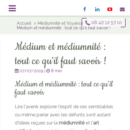
Accueil
Mon histoire
Consultations
Formation
Savoir-Faire
Blog
Témoignages
Contact
06 42 12 57 10
Accueil
Médiumnité et Voyance
Médium et médiumnité : tout ce qu'il faut savoir !
Qui suis-je ?
Séance de Médiumnité à Nantes
Médium à Nantes
Séance de Soin Énergétique à Nantes
Voyant à Nantes
Médium et médiumnité :
Séance de Magnétisme à Nantes
Magnétiseur à Nantes
Coaching en Programmation Neuro-Linguistique à Nantes
tout ce qu'il faut savoir !
Médecine Traditionnelle Chinoise à Nantes
07/07/2019 |
8 min
Médium et médiumnité : tout ce qu'il
faut savoir
Lire l'avenir, explorer l'esprit de ses semblables
ou même parler avec les défunts sont autant
d'idées reçues sur la
médiumnité
et l'
art