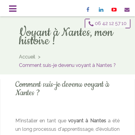
Accueil
Mon histoire
Consultations
Formation
Savoir-Faire
Blog
Témoignages
Contact
06 42 12 57 10
Voyant à Nantes, mon
Qui suis-je ?
Séance de Médiumnité à Nantes
Médium à Nantes
histoire !
Séance de Soin Énergétique à Nantes
Voyant à Nantes
Séance de Magnétisme à Nantes
Magnétiseur à Nantes
Accueil
Coaching en Programmation Neuro-Linguistique à Nantes
Comment suis-je devenu voyant à Nantes ?
Médecine Traditionnelle Chinoise à Nantes
Comment suis-je devenu voyant à
Nantes ?
M'installer en tant que
voyant à Nantes
a été
un long processus d'apprentissage, d'évolution